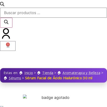
0
Estas en:
Inicio
>
Tienda
>
Aromaterapia y Belleza
>
Sérum Facial de Ácido Hialurónico 30 ml
Sérums
>