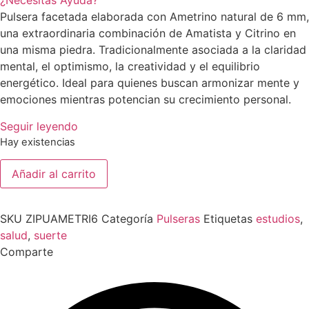
¿Necesitas Ayuda?
Pulsera facetada elaborada con Ametrino natural de 6 mm,
una extraordinaria combinación de Amatista y Citrino en
una misma piedra. Tradicionalmente asociada a la claridad
mental, el optimismo, la creatividad y el equilibrio
energético. Ideal para quienes buscan armonizar mente y
emociones mientras potencian su crecimiento personal.
Seguir leyendo
Hay existencias
Pulsera
Añadir al carrito
facetada
de
Ametrino
6
SKU
ZIPUAMETRI6
Categoría
Pulseras
Etiquetas
estudios
,
mm
cantidad
salud
,
suerte
Comparte