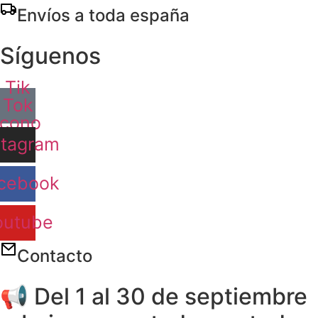
Ir
Envíos a toda españa
al
contenido
Síguenos
Tik
Tok
Icono
stagram
cebook
outube
Contacto
📢 Del 1 al 30 de septiembre