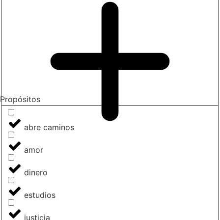
Propósitos
abre caminos
amor
dinero
estudios
justicia