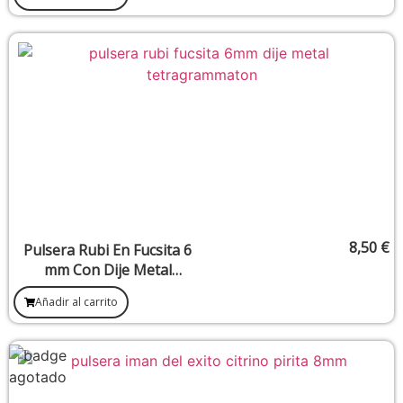
Riqueza Y Protección
8,50
€
Pulsera Rubi En Fucsita 6
mm Con Dije Metal
Tetragrammaton
Añadir al carrito