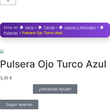
Estas en:
Inicio
>
Tienda
>
Joyeria y Minerales
>
Pulsera Ojo Turco Azul
Pulseras
>
Pulsera Ojo Turco Azul
3,30
€
¿Necesitas Ayuda?
Seguir leyendo