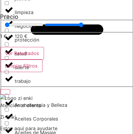
limpieza
Precio
negocios
1
€
—
120
€
protección
Ver Resultados
salud
Limpiar Filtros
suerte
trabajo
Aromaterapia y Belleza
Atención al cliente
Zi-Enki
Aceites Corporales
Estoy aquí para ayudarte
Aceites de Masaje