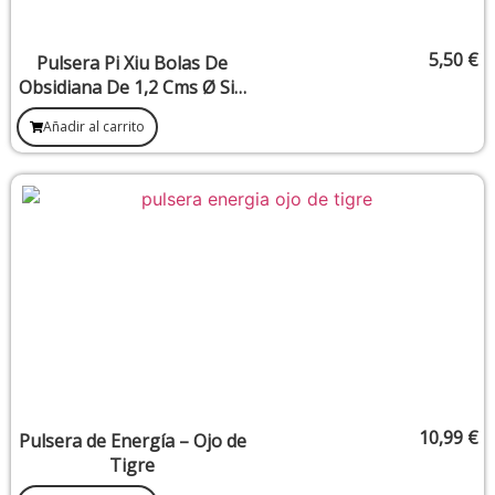
5,50
€
Pulsera Pi Xiu Bolas De
Obsidiana De 1,2 Cms Ø Sin
Grabar. Buena Suerte,
Añadir al carrito
Riqueza Y Protección
10,99
€
Pulsera de Energía – Ojo de
Tigre