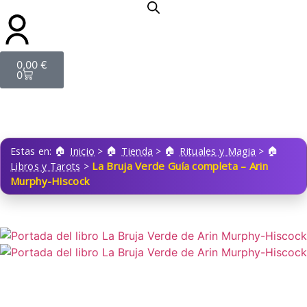
0,00
€
0
Estas en:
Inicio
>
Tienda
>
Rituales y Magia
>
La Bruja Verde Guía completa – Arin
Libros y Tarots
>
Murphy-Hiscock