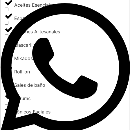
Aceites Esenciales
Esponjas
Jabones Artesanales
Mascarillas
Mikados
Roll-on
Sales de baño
Sérums
Tónicos Faciales