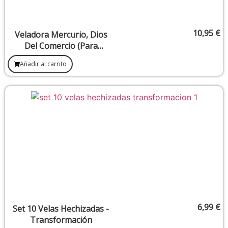
10,95
€
Veladora Mercurio, Dios
Del Comercio (Para
Potenciar Ventas Y
Añadir al carrito
Conseguir El Éxito En Un
Negocio)
6,99
€
Set 10 Velas Hechizadas -
Transformación