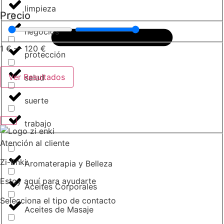
limpieza
Precio
negocios
1
€
—
120
€
protección
Ver Resultados
salud
suerte
trabajo
Atención al cliente
Zi-Enki
Aromaterapia y Belleza
Estoy aquí para ayudarte
Aceites Corporales
Selecciona el tipo de contacto
Aceites de Masaje