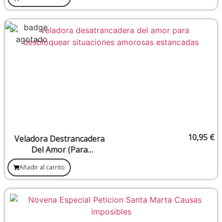
10,95
€
Veladora Destrancadera
Del Amor (Para
Desbloquear Situaciones
Añadir al carrito
Amorosas Estancadas)