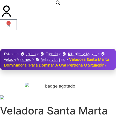
0
Estas en:
Inicio
>
Tienda
>
Rituales y Magia
>
Veladora Santa Marta
Velas y Velones
>
Velas y bujías
>
Dominadora (Para Dominar A Una Persona O Situación)
Veladora Santa Marta