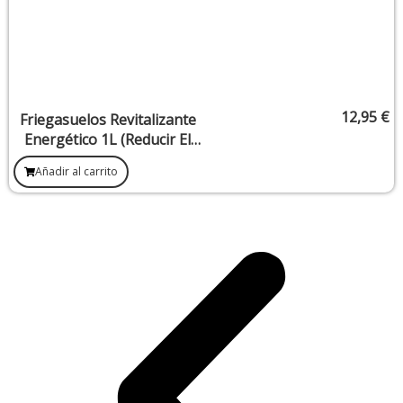
12,95
€
Friegasuelos Revitalizante
Energético 1L (Reducir El
Estrés Y Recargar La
Añadir al carrito
Energía Positiva)