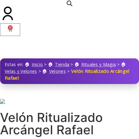
0
Estas en:
Inicio
>
Tienda
>
Rituales y Magia
>
Velón Ritualizado Arcángel
Velas y Velones
>
Velones
>
Rafael
Velón Ritualizado
Arcángel Rafael