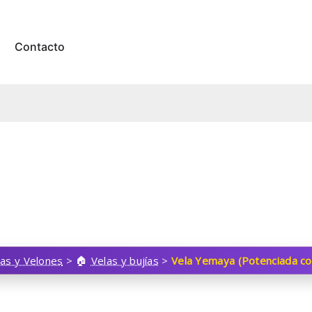
Contacto
las y Velones
>
Velas y bujías
>
Vela Yemaya (Potenciada con