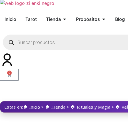
Inicio
Tarot
Tienda
Propósitos
Blog
0
Estas en:
Inicio
>
Tienda
>
Rituales y Magia
>
Ve