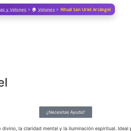
las y Velones
>
Velones
>
Ritual San Uriel Arcángel
el
¿Necesitas Ayuda?
o divino, la claridad mental y la iluminación espiritual. Ide