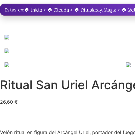
Estas en:
Inicio
>
Tienda
>
Rituales y Magia
>
Ve
Ritual San Uriel Arcáng
26,60
€
Velón ritual en figura del Arcángel Uriel, portador del fueg